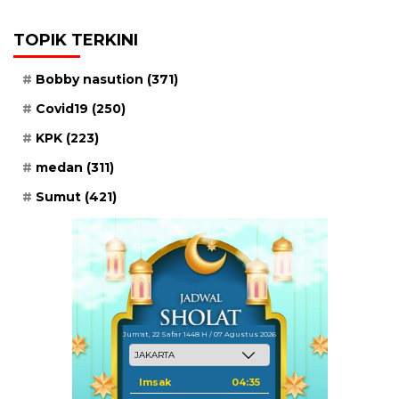
TOPIK TERKINI
Bobby nasution
(371)
Covid19
(250)
KPK
(223)
medan
(311)
Sumut
(421)
Jum'at, 22 Safar 1448 H / 07 Agustus 2026
Imsak
04:35