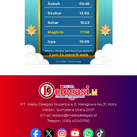
Subuh
04:45
Dzuhur
12:02
Ashar
15:23
Maghrib
17:58
Isya
19:09
Waktu sholat berikutnya dalam:
2 jam 34 menit 18 detik
Sumber: Kemenag
PT. Media Delegasi Nusantara Jl. Mengkara No.31, Kota
Medan, Sumatera Utara 20111
Email redaksi@mediadelegasi.id
Telepon: (061) 42001750