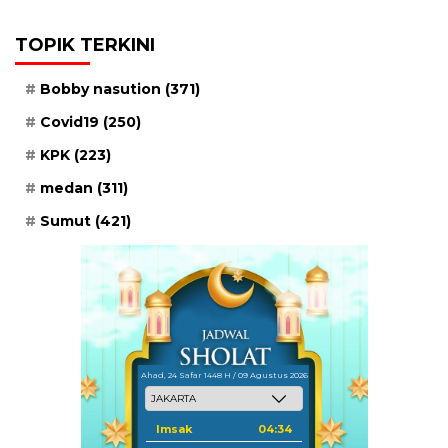
TOPIK TERKINI
Bobby nasution
(371)
Covid19
(250)
KPK
(223)
medan
(311)
Sumut
(421)
Ahad, 24 Safar 1448 H / 09 Agustus 2026
Imsak
04:34