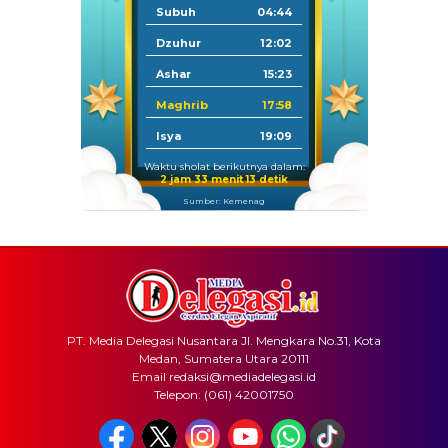
Subuh
04:44
Dzuhur
12:02
Ashar
15:23
Maghrib
17:58
Isya
19:09
Waktu sholat berikutnya dalam:
2 jam 33 menit 13 detik
Sumber: Kemenag
PT. Media Delegasi Nusantara Jl. Mengkara No.31, Kota
Medan, Sumatera Utara 20111
Email redaksi@mediadelegasi.id
Telepon: (061) 42001750