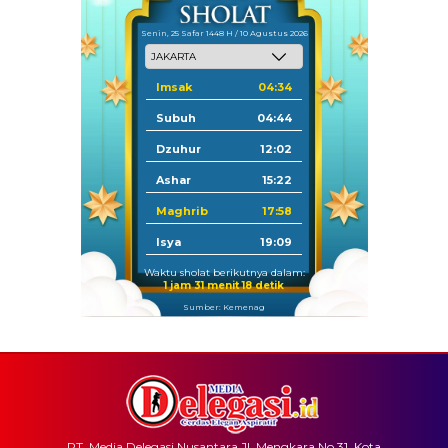
Senin, 25 Safar 1448 H / 10 Agustus 2026
Imsak
04:34
Subuh
04:44
Dzuhur
12:02
Ashar
15:22
Maghrib
17:58
Isya
19:09
Waktu sholat berikutnya dalam:
1 jam 31 menit 18 detik
Sumber: Kemenag
PT. Media Delegasi Nusantara Jl. Mengkara No.31, Kota