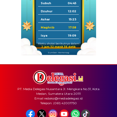
Subuh
04:45
Dzuhur
12:02
Ashar
15:23
Maghrib
17:58
Isya
19:09
Waktu sholat berikutnya dalam:
2 jam 32 menit 35 detik
Sumber: Kemenag
PT. Media Delegasi Nusantara Jl. Mengkara No.31, Kota
Medan, Sumatera Utara 20111
Email redaksi@mediadelegasi.id
Telepon: (061) 42001750