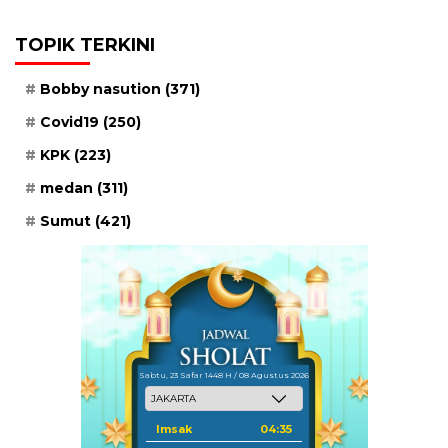
TOPIK TERKINI
Bobby nasution
(371)
Covid19
(250)
KPK
(223)
medan
(311)
Sumut
(421)
Sabtu, 23 Safar 1448 H / 08 Agustus 2026
Imsak
04:35