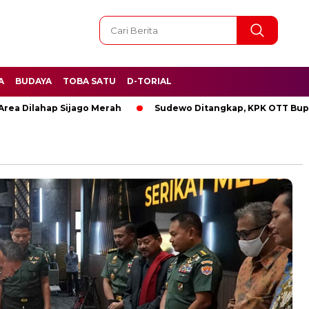
A
BUDAYA
TOBA SATU
D-TORIAL
Dilahap Sijago Merah
Sudewo Ditangkap, KPK OTT Bupati Pa