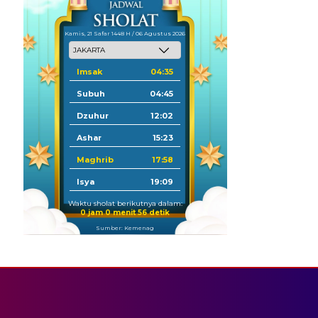
Kamis, 21 Safar 1448 H / 06 Agustus 2026
Imsak
04:35
Subuh
04:45
Dzuhur
12:02
Ashar
15:23
Maghrib
17:58
Isya
19:09
Waktu sholat berikutnya dalam:
0 jam 0 menit 55 detik
Sumber: Kemenag