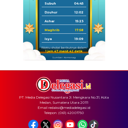
Subuh
04:45
Dzuhur
12:02
Ashar
15:23
Maghrib
17:58
Isya
19:09
Waktu sholat berikutnya dalam:
1 jam 47 menit 42 detik
Sumber: Kemenag
PT. Media Delegasi Nusantara Jl. Mengkara No.31, Kota
Medan, Sumatera Utara 20111
Email redaksi@mediadelegasi.id
Telepon: (061) 42001750