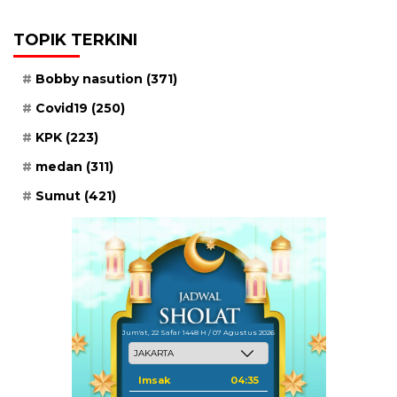
TOPIK TERKINI
Bobby nasution
(371)
Covid19
(250)
KPK
(223)
medan
(311)
Sumut
(421)
Jum'at, 22 Safar 1448 H / 07 Agustus 2026
Imsak
04:35