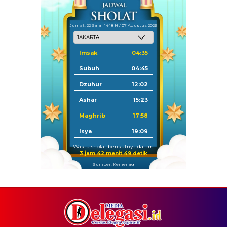
Jum'at, 22 Safar 1448 H / 07 Agustus 2026
Imsak
04:35
Subuh
04:45
Dzuhur
12:02
Ashar
15:23
Maghrib
17:58
Isya
19:09
Waktu sholat berikutnya dalam:
3 jam 42 menit 49 detik
Sumber: Kemenag