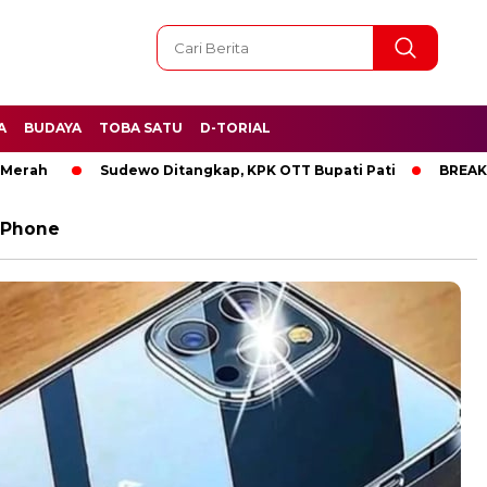
A
BUDAYA
TOBA SATU
D-TORIAL
ah
Sudewo Ditangkap, KPK OTT Bupati Pati
BREAKING N
IPhone