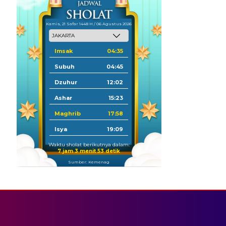
Kamis, 21 Safar 1448 H / 06 Agustus 2026
Imsak
04:35
Subuh
04:45
Dzuhur
12:02
Ashar
15:23
Maghrib
17:58
Isya
19:09
Waktu sholat berikutnya dalam:
7 jam 3 menit 53 detik
Sumber: Kemenag