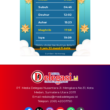
Subuh
04:45
Dzuhur
12:02
Ashar
15:23
Maghrib
17:58
Isya
19:09
Waktu sholat berikutnya dalam:
0 jam 33 menit 11 detik
Sumber: Kemenag
PT. Media Delegasi Nusantara Jl. Mengkara No.31, Kota
Medan, Sumatera Utara 20111
Email redaksi@mediadelegasi.id
Telepon: (061) 42001750