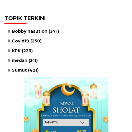
TOPIK TERKINI
Bobby nasution
(371)
Covid19
(250)
KPK
(223)
medan
(311)
Sumut
(421)
Kamis, 21 Safar 1448 H / 06 Agustus 2026
Imsak
04:35