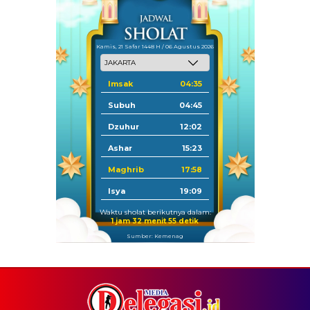
Kamis, 21 Safar 1448 H / 06 Agustus 2026
Imsak
04:35
Subuh
04:45
Dzuhur
12:02
Ashar
15:23
Maghrib
17:58
Isya
19:09
Waktu sholat berikutnya dalam:
1 jam 32 menit 55 detik
Sumber: Kemenag