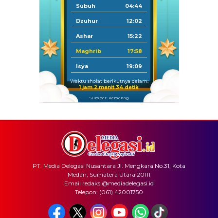
Subuh
04:44
Dzuhur
12:02
Ashar
15:22
Maghrib
17:58
Isya
19:09
Waktu sholat berikutnya dalam:
1 jam 2 menit 34 detik
Sumber: Kemenag
PT. Media Delegasi Nusantara Jl. Mengkara No.31, Kota
Medan, Sumatera Utara 20111
Email redaksi@mediadelegasi.id
Telepon: (061) 42001750