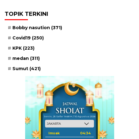
TOPIK TERKINI
Bobby nasution
(371)
Covid19
(250)
KPK
(223)
medan
(311)
Sumut
(421)
Senin, 25 Safar 1448 H / 10 Agustus 2026
Imsak
04:34