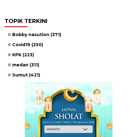
TOPIK TERKINI
Bobby nasution
(371)
Covid19
(250)
KPK
(223)
medan
(311)
Sumut
(421)
Kamis, 21 Safar 1448 H / 06 Agustus 2026