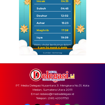
Imsak
04:35
Subuh
04:45
Dzuhur
12:02
Ashar
15:23
Maghrib
17:58
Isya
19:09
Waktu sholat berikutnya dalam:
6 jam 54 menit 4 detik
Sumber: Kemenag
PT. Media Delegasi Nusantara Jl. Mengkara No.31, Kota
Medan, Sumatera Utara 20111
Email redaksi@mediadelegasi.id
Telepon: (061) 42001750