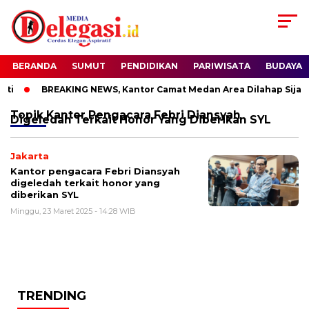
BERANDA
SUMUT
PENDIDIKAN
PARIWISATA
BUDAYA
ti
BREAKING NEWS, Kantor Camat Medan Area Dilahap Sijago
Topik
Kantor Pengacara Febri Diansyah
Digeledah Terkait Honor Yang Diberikan SYL
Jakarta
Kantor pengacara Febri Diansyah
digeledah terkait honor yang
diberikan SYL
Minggu, 23 Maret 2025 - 14:28 WIB
TRENDING