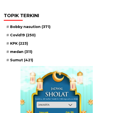
TOPIK TERKINI
Bobby nasution
(371)
Covid19
(250)
KPK
(223)
medan
(311)
Sumut
(421)
Sabtu, 23 Safar 1448 H / 08 Agustus 2026
Imsak
04:35