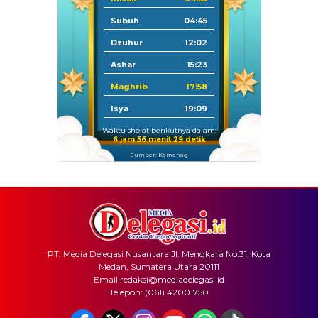
Subuh
04:45
Dzuhur
12:02
Ashar
15:23
Maghrib
17:58
Isya
19:09
Waktu sholat berikutnya dalam:
6 jam 56 menit 28 detik
Sumber: Kemenag
PT. Media Delegasi Nusantara Jl. Mengkara No.31, Kota
Medan, Sumatera Utara 20111
Email redaksi@mediadelegasi.id
Telepon: (061) 42001750