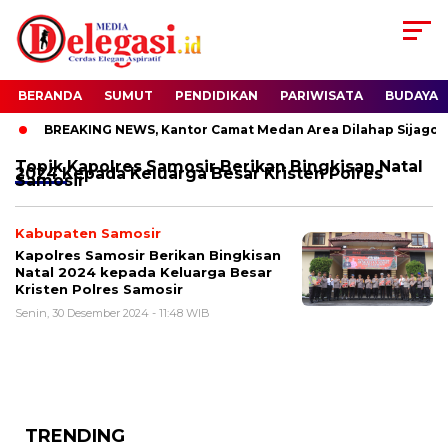
BERANDA
SUMUT
PENDIDIKAN
PARIWISATA
BUDAYA
BREAKING NEWS, Kantor Camat Medan Area Dilahap Sijago M
Topik
Kapolres Samosir Berikan Bingkisan Natal
2024 Kepada Keluarga Besar Kristen Polres
Samosir
Kabupaten Samosir
Kapolres Samosir Berikan Bingkisan
Natal 2024 kepada Keluarga Besar
Kristen Polres Samosir
Senin, 30 Desember 2024 - 11:48 WIB
TRENDING