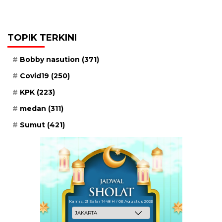
TOPIK TERKINI
Bobby nasution
(371)
Covid19
(250)
KPK
(223)
medan
(311)
Sumut
(421)
Kamis, 21 Safar 1448 H / 06 Agustus 2026