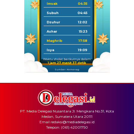
Imsak
04:35
Subuh
04:45
Dzuhur
12:02
Ashar
15:23
Maghrib
17:58
Isya
19:09
Waktu sholat berikutnya dalam:
1 jam 27 menit 37 detik
Sumber: Kemenag
PT. Media Delegasi Nusantara Jl. Mengkara No.31, Kota
Medan, Sumatera Utara 20111
Email redaksi@mediadelegasi.id
Telepon: (061) 42001750