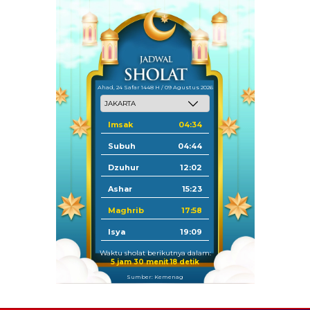
Ahad, 24 Safar 1448 H / 09 Agustus 2026
Imsak
04:34
Subuh
04:44
Dzuhur
12:02
Ashar
15:23
Maghrib
17:58
Isya
19:09
Waktu sholat berikutnya dalam:
5 jam 30 menit 18 detik
Sumber: Kemenag