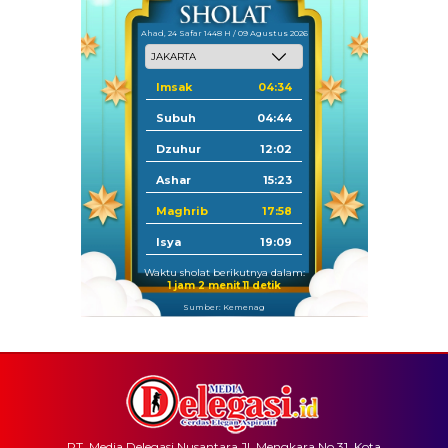
Ahad, 24 Safar 1448 H / 09 Agustus 2026
Imsak
04:34
Subuh
04:44
Dzuhur
12:02
Ashar
15:23
Maghrib
17:58
Isya
19:09
Waktu sholat berikutnya dalam:
1 jam 2 menit 11 detik
Sumber: Kemenag
PT. Media Delegasi Nusantara Jl. Mengkara No.31, Kota