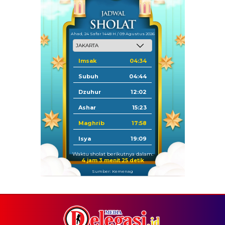
Ahad, 24 Safar 1448 H / 09 Agustus 2026
Imsak
04:34
Subuh
04:44
Dzuhur
12:02
Ashar
15:23
Maghrib
17:58
Isya
19:09
Waktu sholat berikutnya dalam:
4 jam 3 menit 25 detik
Sumber: Kemenag