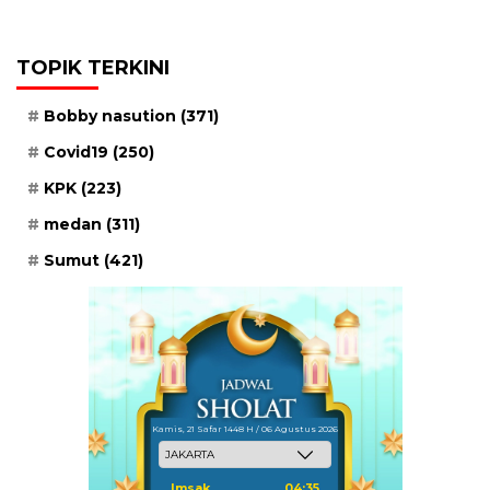
TOPIK TERKINI
Bobby nasution
(371)
Covid19
(250)
KPK
(223)
medan
(311)
Sumut
(421)
Kamis, 21 Safar 1448 H / 06 Agustus 2026
Imsak
04:35