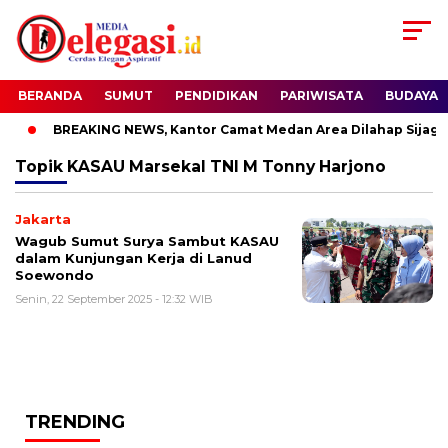
BERANDA
SUMUT
PENDIDIKAN
PARIWISATA
BUDAYA
i
BREAKING NEWS, Kantor Camat Medan Area Dilahap Sijago 
Topik
KASAU Marsekal TNI M Tonny Harjono
Jakarta
Wagub Sumut Surya Sambut KASAU
dalam Kunjungan Kerja di Lanud
Soewondo
Senin, 22 September 2025 - 12:32 WIB
TRENDING