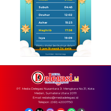
Subuh
04:45
Dzuhur
12:02
Ashar
15:23
Maghrib
17:58
Isya
19:09
Waktu sholat berikutnya dalam:
0 jam 19 menit 34 detik
Sumber: Kemenag
PT. Media Delegasi Nusantara Jl. Mengkara No.31, Kota
Medan, Sumatera Utara 20111
Email redaksi@mediadelegasi.id
Telepon: (061) 42001750