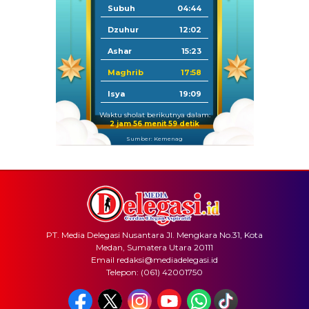
Subuh
04:44
Dzuhur
12:02
Ashar
15:23
Maghrib
17:58
Isya
19:09
Waktu sholat berikutnya dalam:
2 jam 56 menit 58 detik
Sumber: Kemenag
PT. Media Delegasi Nusantara Jl. Mengkara No.31, Kota
Medan, Sumatera Utara 20111
Email redaksi@mediadelegasi.id
Telepon: (061) 42001750