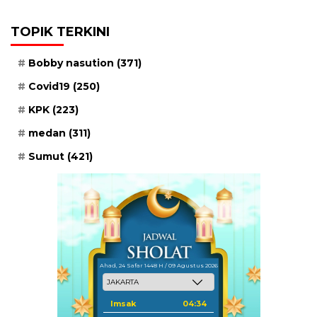
TOPIK TERKINI
Bobby nasution
(371)
Covid19
(250)
KPK
(223)
medan
(311)
Sumut
(421)
Ahad, 24 Safar 1448 H / 09 Agustus 2026
Imsak
04:34