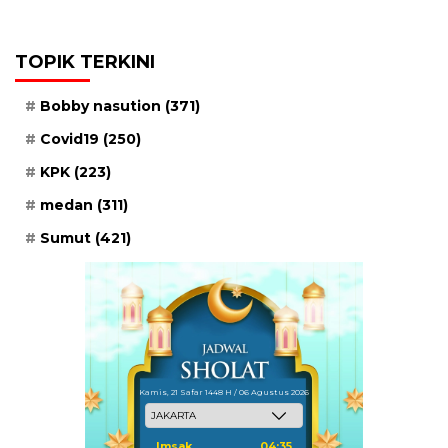
TOPIK TERKINI
Bobby nasution
(371)
Covid19
(250)
KPK
(223)
medan
(311)
Sumut
(421)
Kamis, 21 Safar 1448 H / 06 Agustus 2026
Imsak
04:35