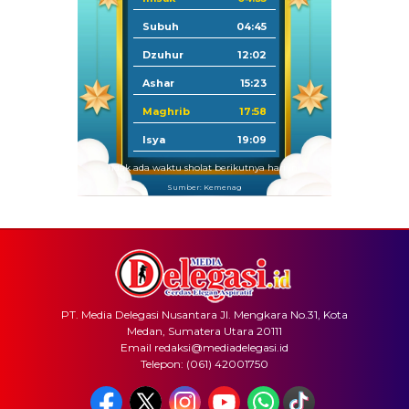
Subuh
04:45
Dzuhur
12:02
Ashar
15:23
Maghrib
17:58
Isya
19:09
Tidak ada waktu sholat berikutnya hari ini.
Sumber: Kemenag
PT. Media Delegasi Nusantara Jl. Mengkara No.31, Kota
Medan, Sumatera Utara 20111
Email redaksi@mediadelegasi.id
Telepon: (061) 42001750