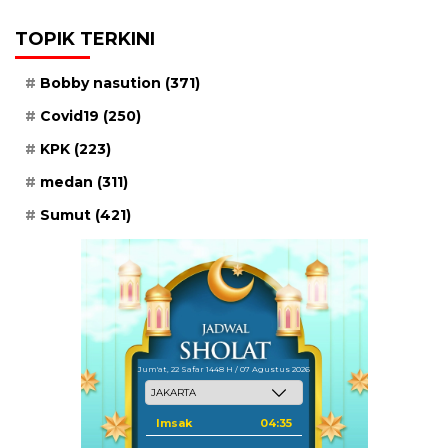
TOPIK TERKINI
Bobby nasution
(371)
Covid19
(250)
KPK
(223)
medan
(311)
Sumut
(421)
Jum'at, 22 Safar 1448 H / 07 Agustus 2026
Imsak
04:35