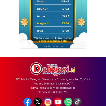
Subuh
04:45
Dzuhur
12:02
Ashar
15:23
Maghrib
17:58
Isya
19:09
Waktu sholat berikutnya dalam:
7 jam 10 menit 6 detik
Sumber: Kemenag
PT. Media Delegasi Nusantara Jl. Mengkara No.31, Kota
Medan, Sumatera Utara 20111
Email redaksi@mediadelegasi.id
Telepon: (061) 42001750