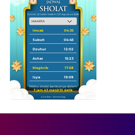
Jum'at, 22 Safar 1448 H / 07 Agustus 2026
Imsak
04:35
Subuh
04:45
Dzuhur
12:02
Ashar
15:23
Maghrib
17:58
Isya
19:09
Waktu sholat berikutnya dalam:
3 jam 43 menit 8 detik
Sumber: Kemenag