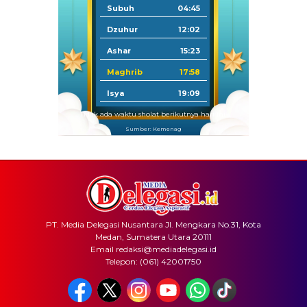
Subuh
04:45
Dzuhur
12:02
Ashar
15:23
Maghrib
17:58
Isya
19:09
Tidak ada waktu sholat berikutnya hari ini.
Sumber: Kemenag
PT. Media Delegasi Nusantara Jl. Mengkara No.31, Kota
Medan, Sumatera Utara 20111
Email redaksi@mediadelegasi.id
Telepon: (061) 42001750