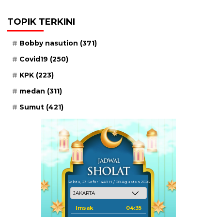
TOPIK TERKINI
Bobby nasution
(371)
Covid19
(250)
KPK
(223)
medan
(311)
Sumut
(421)
Sabtu, 23 Safar 1448 H / 08 Agustus 2026
Imsak
04:35