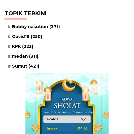
TOPIK TERKINI
Bobby nasution
(371)
Covid19
(250)
KPK
(223)
medan
(311)
Sumut
(421)
Jum'at, 22 Safar 1448 H / 07 Agustus 2026
Imsak
04:35