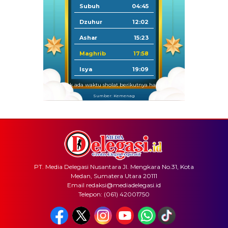
Subuh
04:45
Dzuhur
12:02
Ashar
15:23
Maghrib
17:58
Isya
19:09
Tidak ada waktu sholat berikutnya hari ini.
Sumber: Kemenag
PT. Media Delegasi Nusantara Jl. Mengkara No.31, Kota
Medan, Sumatera Utara 20111
Email redaksi@mediadelegasi.id
Telepon: (061) 42001750