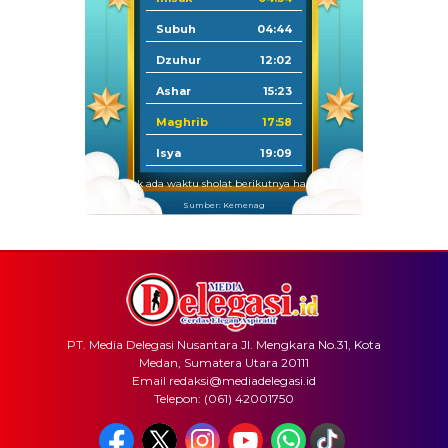
Subuh
04:44
Dzuhur
12:02
Ashar
15:23
Maghrib
17:58
Isya
19:09
Tidak ada waktu sholat berikutnya hari ini.
Sumber: Kemenag
PT. Media Delegasi Nusantara Jl. Mengkara No.31, Kota
Medan, Sumatera Utara 20111
Email redaksi@mediadelegasi.id
Telepon: (061) 42001750