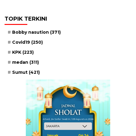
TOPIK TERKINI
Bobby nasution
(371)
Covid19
(250)
KPK
(223)
medan
(311)
Sumut
(421)
Ahad, 24 Safar 1448 H / 09 Agustus 2026
Imsak
04:34