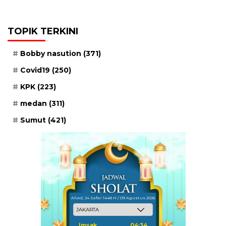
TOPIK TERKINI
Bobby nasution
(371)
Covid19
(250)
KPK
(223)
medan
(311)
Sumut
(421)
Ahad, 24 Safar 1448 H / 09 Agustus 2026
Imsak
04:34