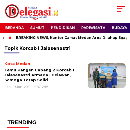
BERANDA
SUMUT
PENDIDIKAN
PARIWISATA
BUDAYA
i
BREAKING NEWS, Kantor Camat Medan Area Dilahap Sijago 
Topik
Korcab I Jalasenastri
Kota Medan
Temu Kangen Cabang 2 Korcab I
Jalasenastri Armada I Belawan,
Semoga Tetap Solid
Rabu, 9 Juni 2021 - 19:47 WIB
TRENDING