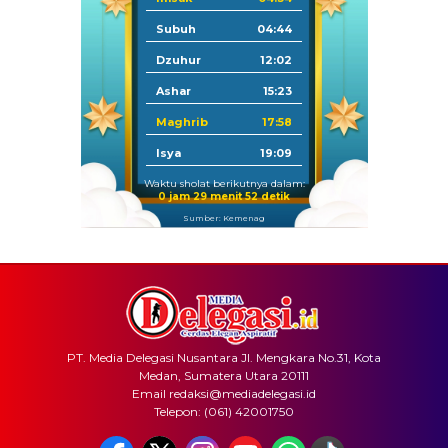
Subuh
04:44
Dzuhur
12:02
Ashar
15:23
Maghrib
17:58
Isya
19:09
Waktu sholat berikutnya dalam:
0 jam 29 menit 52 detik
Sumber: Kemenag
PT. Media Delegasi Nusantara Jl. Mengkara No.31, Kota
Medan, Sumatera Utara 20111
Email redaksi@mediadelegasi.id
Telepon: (061) 42001750