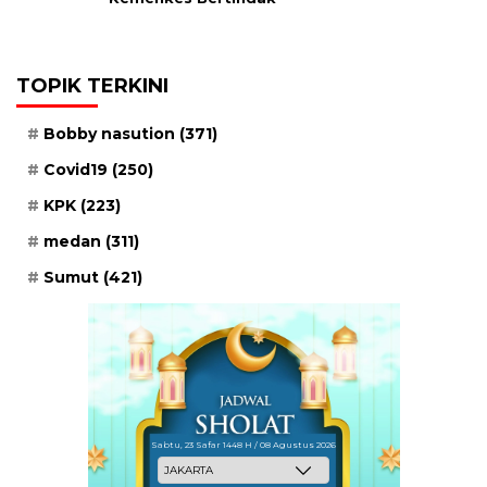
TOPIK TERKINI
Bobby nasution
(371)
Covid19
(250)
KPK
(223)
medan
(311)
Sumut
(421)
Sabtu, 23 Safar 1448 H / 08 Agustus 2026