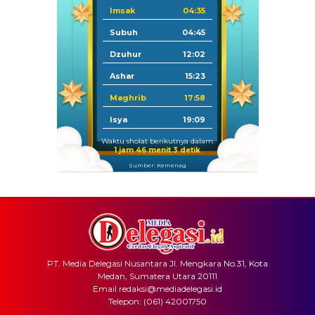
Imsak
04:35
Subuh
04:45
Dzuhur
12:02
Ashar
15:23
Maghrib
17:58
Isya
19:09
Waktu sholat berikutnya dalam:
1 jam 46 menit 3 detik
Sumber: Kemenag
PT. Media Delegasi Nusantara Jl. Mengkara No.31, Kota
Medan, Sumatera Utara 20111
Email redaksi@mediadelegasi.id
Telepon: (061) 42001750