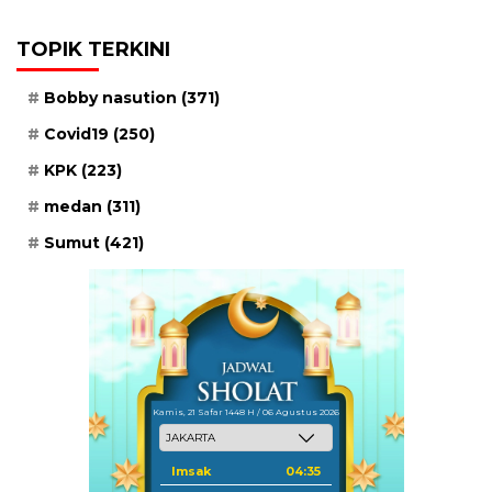
TOPIK TERKINI
Bobby nasution
(371)
Covid19
(250)
KPK
(223)
medan
(311)
Sumut
(421)
Kamis, 21 Safar 1448 H / 06 Agustus 2026
Imsak
04:35