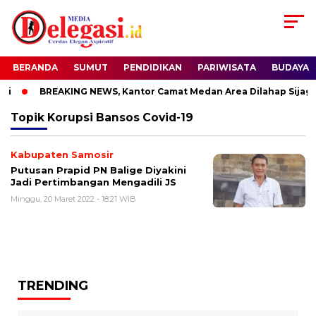
BERANDA
SUMUT
PENDIDIKAN
PARIWISATA
BUDAYA
i
BREAKING NEWS, Kantor Camat Medan Area Dilahap Sijago
Topik
Korupsi Bansos Covid-19
Kabupaten Samosir
Putusan Prapid PN Balige Diyakini
Jadi Pertimbangan Mengadili JS
Minggu, 20 Maret 2022 - 18:21 WIB
TRENDING