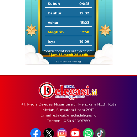
Subuh
04:45
Dzuhur
12:02
Ashar
15:23
Maghrib
17:58
Isya
19:09
Waktu sholat berikutnya dalam:
1 jam 35 menit 28 detik
Sumber: Kemenag
PT. Media Delegasi Nusantara Jl. Mengkara No.31, Kota
Medan, Sumatera Utara 20111
Email redaksi@mediadelegasi.id
Telepon: (061) 42001750