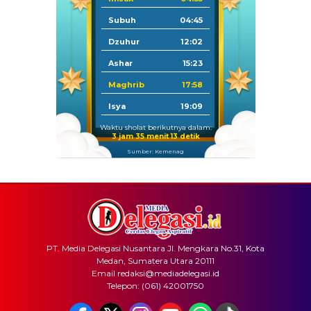
Subuh
04:45
Dzuhur
12:02
Ashar
15:23
Maghrib
17:58
Isya
19:09
Waktu sholat berikutnya dalam:
3 jam 35 menit 12 detik
Sumber: Kemenag
PT. Media Delegasi Nusantara Jl. Mengkara No.31, Kota
Medan, Sumatera Utara 20111
Email redaksi@mediadelegasi.id
Telepon: (061) 42001750