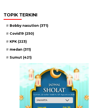
TOPIK TERKINI
Bobby nasution
(371)
Covid19
(250)
KPK
(223)
medan
(311)
Sumut
(421)
Jum'at, 22 Safar 1448 H / 07 Agustus 2026
Imsak
04:35