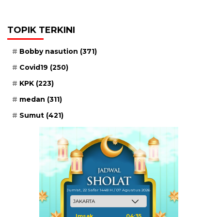
TOPIK TERKINI
Bobby nasution
(371)
Covid19
(250)
KPK
(223)
medan
(311)
Sumut
(421)
Jum'at, 22 Safar 1448 H / 07 Agustus 2026
Imsak
04:35