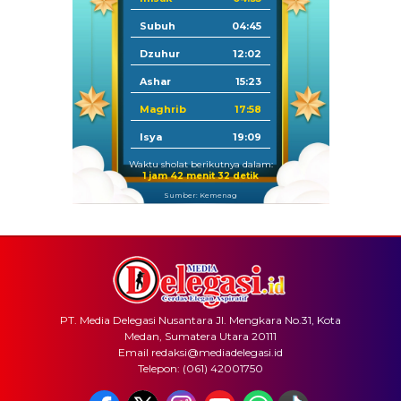
Subuh
04:45
Dzuhur
12:02
Ashar
15:23
Maghrib
17:58
Isya
19:09
Waktu sholat berikutnya dalam:
1 jam 42 menit 32 detik
Sumber: Kemenag
PT. Media Delegasi Nusantara Jl. Mengkara No.31, Kota
Medan, Sumatera Utara 20111
Email redaksi@mediadelegasi.id
Telepon: (061) 42001750