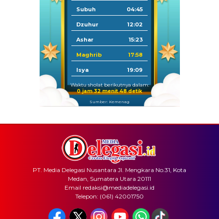
Subuh
04:45
Dzuhur
12:02
Ashar
15:23
Maghrib
17:58
Isya
19:09
Waktu sholat berikutnya dalam:
0 jam 32 menit 48 detik
Sumber: Kemenag
PT. Media Delegasi Nusantara Jl. Mengkara No.31, Kota
Medan, Sumatera Utara 20111
Email redaksi@mediadelegasi.id
Telepon: (061) 42001750