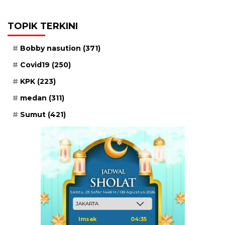
TOPIK TERKINI
Bobby nasution
(371)
Covid19
(250)
KPK
(223)
medan
(311)
Sumut
(421)
Sabtu, 23 Safar 1448 H / 08 Agustus 2026
Imsak
04:35