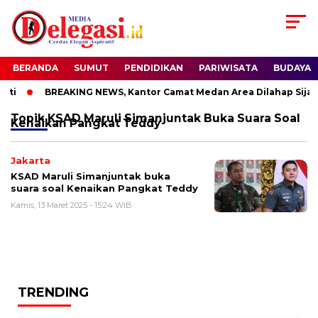
BERANDA
SUMUT
PENDIDIKAN
PARIWISATA
BUDAYA
ti
BREAKING NEWS, Kantor Camat Medan Area Dilahap Sijag
Topik
KSAD Maruli Simanjuntak Buka Suara Soal
Kenaikan Pangkat Teddy
Jakarta
KSAD Maruli Simanjuntak buka
suara soal Kenaikan Pangkat Teddy
Kamis, 13 Maret 2025 - 15:24 WIB
TRENDING