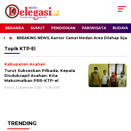
BERANDA
SUMUT
PENDIDIKAN
PARIWISATA
BUDAYA
i
BREAKING NEWS, Kantor Camat Medan Area Dilahap Sijago
Topik
KTP-El
Kabupaten Asahan
Turut Sukseskan Pilkada, Kepala
Disdukcapil Asahan: Kita
Maksimalkan PRR-KTP-el
Kamis, 3 Desember 2020 - 14:56 WIB
TRENDING