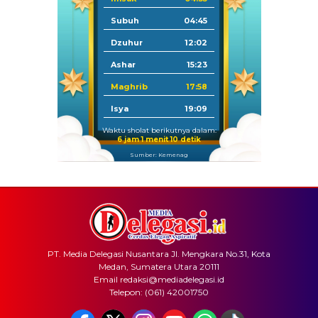
Subuh
04:45
Dzuhur
12:02
Ashar
15:23
Maghrib
17:58
Isya
19:09
Waktu sholat berikutnya dalam:
6 jam 1 menit 10 detik
Sumber: Kemenag
PT. Media Delegasi Nusantara Jl. Mengkara No.31, Kota
Medan, Sumatera Utara 20111
Email redaksi@mediadelegasi.id
Telepon: (061) 42001750