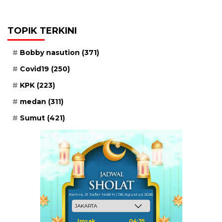
TOPIK TERKINI
Bobby nasution
(371)
Covid19
(250)
KPK
(223)
medan
(311)
Sumut
(421)
Kamis, 21 Safar 1448 H / 06 Agustus 2026
Imsak
04:35