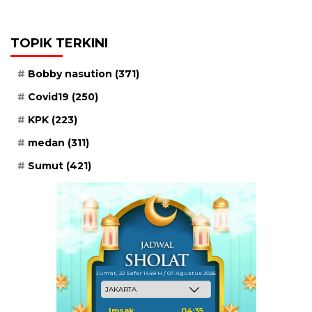
TOPIK TERKINI
Bobby nasution
(371)
Covid19
(250)
KPK
(223)
medan
(311)
Sumut
(421)
Jum'at, 22 Safar 1448 H / 07 Agustus 2026
Imsak
04:35