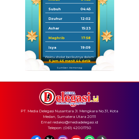
Subuh
04:45
Dzuhur
12:02
Ashar
15:23
Maghrib
17:58
Isya
19:09
Waktu sholat berikutnya dalam:
6 jam 46 menit 44 detik
Sumber: Kemenag
PT. Media Delegasi Nusantara Jl. Mengkara No.31, Kota
Medan, Sumatera Utara 20111
Email redaksi@mediadelegasi.id
Telepon: (061) 42001750