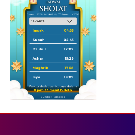
Jum'at, 22 Safar 1448 H / 07 Agustus 2026
Imsak
04:35
Subuh
04:45
Dzuhur
12:02
Ashar
15:23
Maghrib
17:58
Isya
19:09
Waktu sholat berikutnya dalam:
0 jam 33 menit 15 detik
Sumber: Kemenag