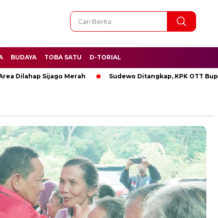
A
BUDAYA
TOBA SATU
D-TORIAL
ilahap Sijago Merah
Sudewo Ditangkap, KPK OTT Bupati Pa