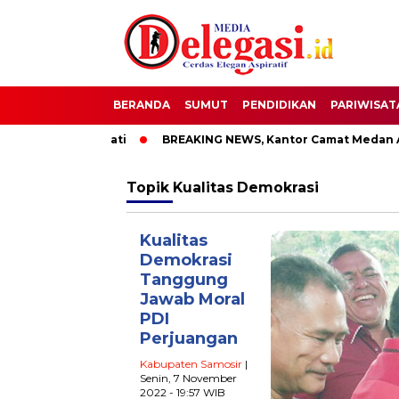
BERANDA
SUMUT
PENDIDIKAN
PARIWISAT
OTT Bupati Pati
BREAKING NEWS, Kantor Camat Medan Area D
Topik
Kualitas Demokrasi
Kualitas
Demokrasi
Tanggung
Jawab Moral
PDI
Perjuangan
Kabupaten Samosir
|
Senin, 7 November
2022 - 19:57 WIB