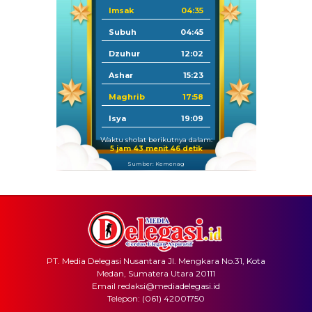
Imsak
04:35
Subuh
04:45
Dzuhur
12:02
Ashar
15:23
Maghrib
17:58
Isya
19:09
Waktu sholat berikutnya dalam:
5 jam 43 menit 45 detik
Sumber: Kemenag
PT. Media Delegasi Nusantara Jl. Mengkara No.31, Kota
Medan, Sumatera Utara 20111
Email redaksi@mediadelegasi.id
Telepon: (061) 42001750