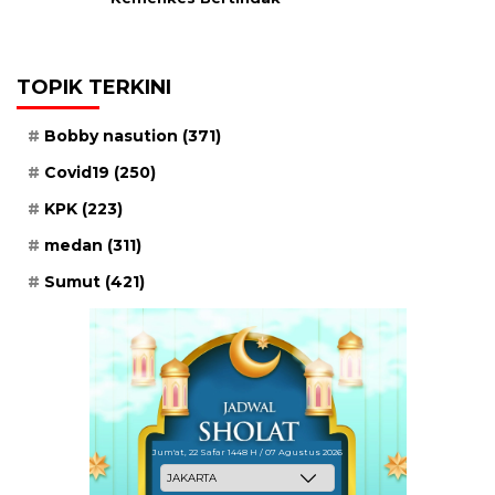
TOPIK TERKINI
Bobby nasution
(371)
Covid19
(250)
KPK
(223)
medan
(311)
Sumut
(421)
Jum'at, 22 Safar 1448 H / 07 Agustus 2026