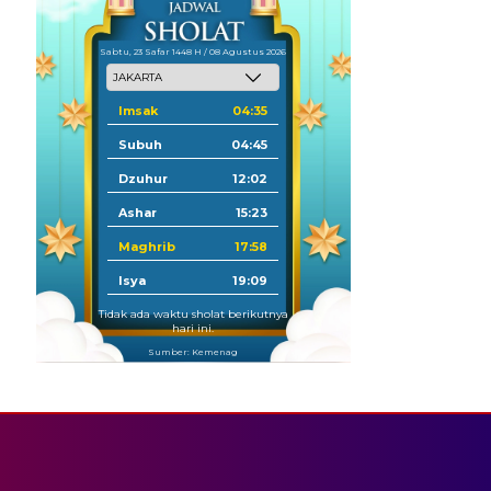
Sabtu, 23 Safar 1448 H / 08 Agustus 2026
Imsak
04:35
Subuh
04:45
Dzuhur
12:02
Ashar
15:23
Maghrib
17:58
Isya
19:09
Tidak ada waktu sholat berikutnya
hari ini.
Sumber: Kemenag