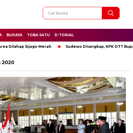
A
BUDAYA
TOBA SATU
D-TORIAL
ilahap Sijago Merah
Sudewo Ditangkap, KPK OTT Bupati Pa
a 2020