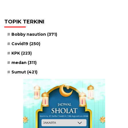
TOPIK TERKINI
Bobby nasution
(371)
Covid19
(250)
KPK
(223)
medan
(311)
Sumut
(421)
Kamis, 21 Safar 1448 H / 06 Agustus 2026