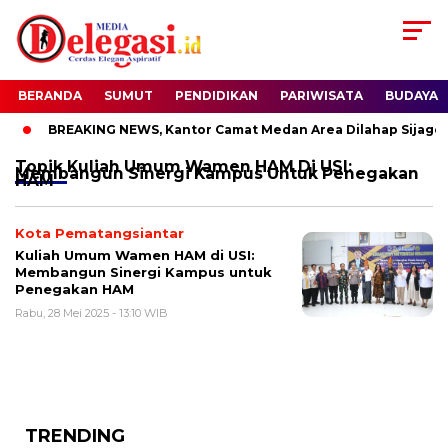
BERANDA
SUMUT
PENDIDIKAN
PARIWISATA
BUDAYA
BREAKING NEWS, Kantor Camat Medan Area Dilahap Sijago 
Topik
Kuliah Umum Wamen HAM Di USI:
Membangun Sinergi Kampus Untuk Penegakan
HAM
Kota Pematangsiantar
Kuliah Umum Wamen HAM di USI:
Membangun Sinergi Kampus untuk
Penegakan HAM
Rabu, 28 Mei 2025 - 13:10 WIB
TRENDING