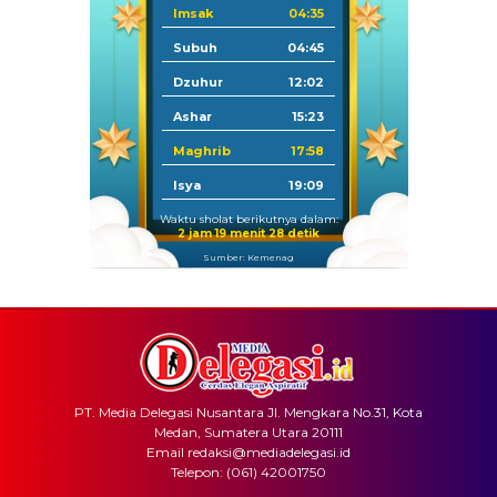
Imsak
04:35
Subuh
04:45
Dzuhur
12:02
Ashar
15:23
Maghrib
17:58
Isya
19:09
Waktu sholat berikutnya dalam:
2 jam 19 menit 28 detik
Sumber: Kemenag
PT. Media Delegasi Nusantara Jl. Mengkara No.31, Kota
Medan, Sumatera Utara 20111
Email redaksi@mediadelegasi.id
Telepon: (061) 42001750