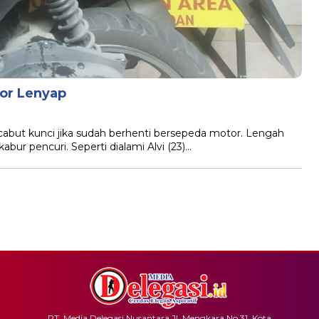
or Lenyap
abut kunci jika sudah berhenti bersepeda motor. Lengah
abur pencuri. Seperti dialami Alvi (23)…
PT. Media Delegasi Nusantara Jl. Mengkara No.31, Kota