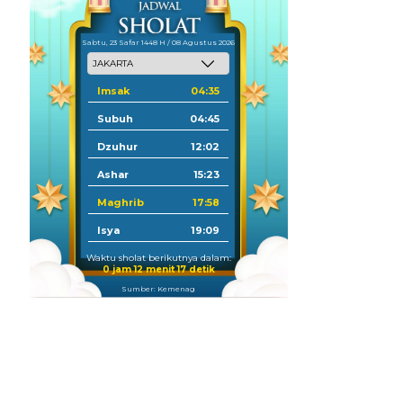
Sabtu, 23 Safar 1448 H / 08 Agustus 2026
Imsak
04:35
Subuh
04:45
Dzuhur
12:02
Ashar
15:23
Maghrib
17:58
Isya
19:09
Waktu sholat berikutnya dalam:
0 jam 12 menit 16 detik
Sumber: Kemenag