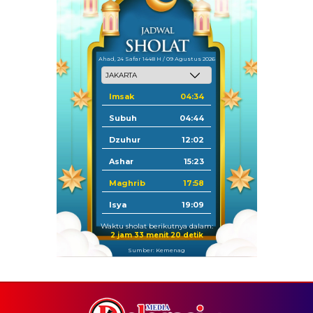
Ahad, 24 Safar 1448 H / 09 Agustus 2026
Imsak
04:34
Subuh
04:44
Dzuhur
12:02
Ashar
15:23
Maghrib
17:58
Isya
19:09
Waktu sholat berikutnya dalam:
2 jam 33 menit 20 detik
Sumber: Kemenag