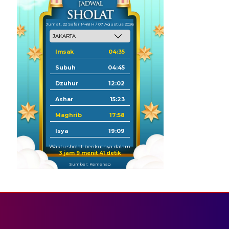
Jum'at, 22 Safar 1448 H / 07 Agustus 2026
Imsak
04:35
Subuh
04:45
Dzuhur
12:02
Ashar
15:23
Maghrib
17:58
Isya
19:09
Waktu sholat berikutnya dalam:
3 jam 9 menit 41 detik
Sumber: Kemenag