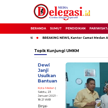
BERANDA
SUMUT
PENDIDIKAN
PARIWISAT
TT Bupati Pati
BREAKING NEWS, Kantor Camat Medan Area D
Topik
Kunjungi UMKM
Dewi
Janji
Usulkan
Bantuan
Kota Medan
|
Sabtu, 23
Januari 2021 -
18:21 WIB
Binjai-