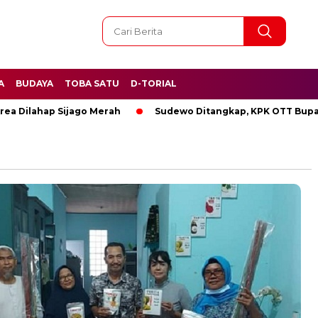
A
BUDAYA
TOBA SATU
D-TORIAL
ilahap Sijago Merah
Sudewo Ditangkap, KPK OTT Bupati Pa