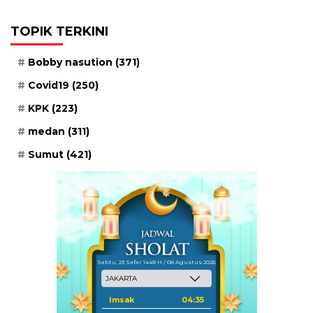
TOPIK TERKINI
Bobby nasution
(371)
Covid19
(250)
KPK
(223)
medan
(311)
Sumut
(421)
Sabtu, 23 Safar 1448 H / 08 Agustus 2026
Imsak
04:35