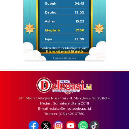
Subuh
04:45
Dzuhur
12:02
Ashar
15:23
Maghrib
17:58
Isya
19:09
Waktu sholat berikutnya dalam:
5 jam 40 menit 18 detik
Sumber: Kemenag
PT. Media Delegasi Nusantara Jl. Mengkara No.31, Kota
Medan, Sumatera Utara 20111
Email redaksi@mediadelegasi.id
Telepon: (061) 42001750