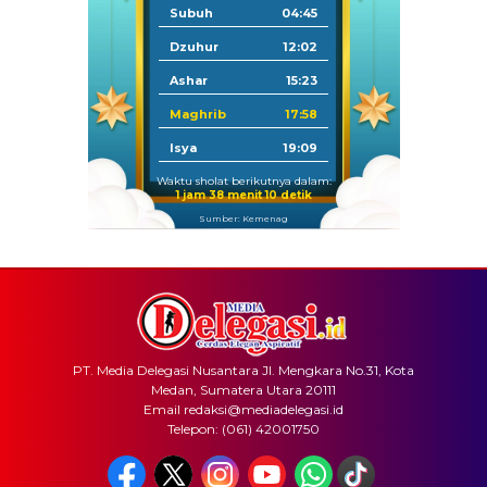
Subuh
04:45
Dzuhur
12:02
Ashar
15:23
Maghrib
17:58
Isya
19:09
Waktu sholat berikutnya dalam:
1 jam 38 menit 10 detik
Sumber: Kemenag
PT. Media Delegasi Nusantara Jl. Mengkara No.31, Kota
Medan, Sumatera Utara 20111
Email redaksi@mediadelegasi.id
Telepon: (061) 42001750