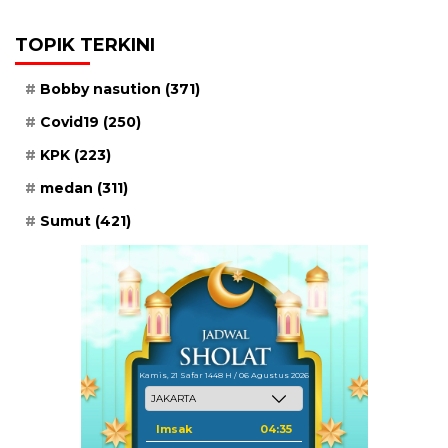
TOPIK TERKINI
Bobby nasution
(371)
Covid19
(250)
KPK
(223)
medan
(311)
Sumut
(421)
Kamis, 21 Safar 1448 H / 06 Agustus 2026
Imsak
04:35