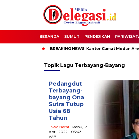
BERANDA
SUMUT
PENDIDIKAN
PARIWISAT
T Bupati Pati
BREAKING NEWS, Kantor Camat Medan Area Dil
Topik
Lagu Terbayang-Bayang
Pedangdut
Terbayang-
bayang Ona
Sutra Tutup
Usia 68
Tahun
Jawa Barat
| Rabu, 13
April 2022 - 03:43
WIB