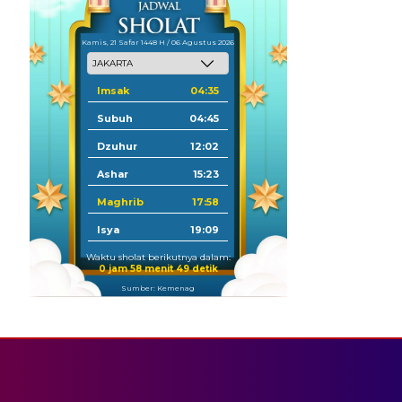
Kamis, 21 Safar 1448 H / 06 Agustus 2026
Imsak
04:35
Subuh
04:45
Dzuhur
12:02
Ashar
15:23
Maghrib
17:58
Isya
19:09
Waktu sholat berikutnya dalam:
0 jam 58 menit 48 detik
Sumber: Kemenag