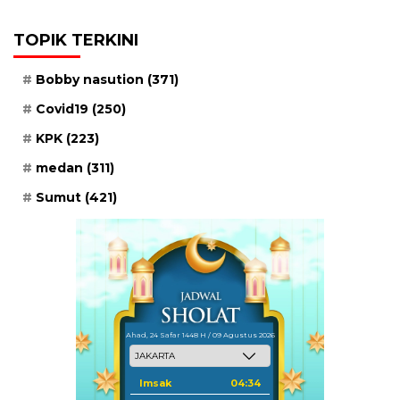
TOPIK TERKINI
Bobby nasution
(371)
Covid19
(250)
KPK
(223)
medan
(311)
Sumut
(421)
Ahad, 24 Safar 1448 H / 09 Agustus 2026
Imsak
04:34