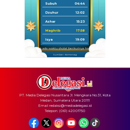
Subuh
04:44
Dzuhur
12:02
Ashar
15:23
Maghrib
17:58
Isya
19:09
Tidak ada waktu sholat berikutnya hari ini.
Sumber: Kemenag
PT. Media Delegasi Nusantara Jl. Mengkara No.31, Kota
Medan, Sumatera Utara 20111
Email redaksi@mediadelegasi.id
Telepon: (061) 42001750