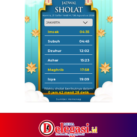
Kamis, 21 Safar 1448 H / 06 Agustus 2026
Imsak
04:35
Subuh
04:45
Dzuhur
12:02
Ashar
15:23
Maghrib
17:58
Isya
19:09
Waktu sholat berikutnya dalam:
0 jam 42 menit 28 detik
Sumber: Kemenag