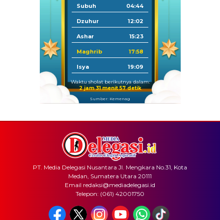
Subuh
04:44
Dzuhur
12:02
Ashar
15:23
Maghrib
17:58
Isya
19:09
Waktu sholat berikutnya dalam:
2 jam 31 menit 57 detik
Sumber: Kemenag
PT. Media Delegasi Nusantara Jl. Mengkara No.31, Kota
Medan, Sumatera Utara 20111
Email redaksi@mediadelegasi.id
Telepon: (061) 42001750