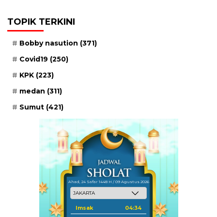
TOPIK TERKINI
Bobby nasution
(371)
Covid19
(250)
KPK
(223)
medan
(311)
Sumut
(421)
Ahad, 24 Safar 1448 H / 09 Agustus 2026
Imsak
04:34