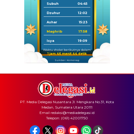
Subuh
04:45
Dzuhur
12:02
Ashar
15:23
Maghrib
17:58
Isya
19:09
Waktu sholat berikutnya dalam:
1 jam 46 menit 44 detik
Sumber: Kemenag
PT. Media Delegasi Nusantara Jl. Mengkara No.31, Kota
Medan, Sumatera Utara 20111
Email redaksi@mediadelegasi.id
Telepon: (061) 42001750