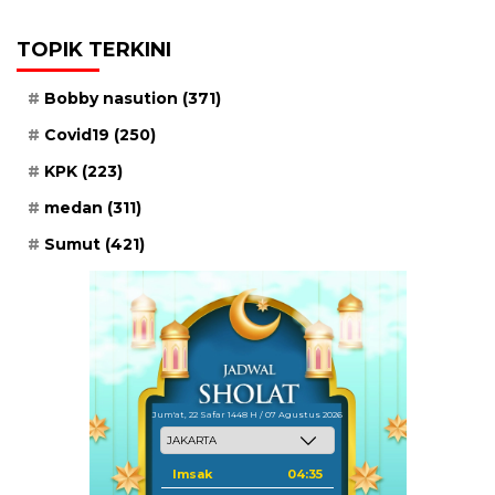
TOPIK TERKINI
Bobby nasution
(371)
Covid19
(250)
KPK
(223)
medan
(311)
Sumut
(421)
Jum'at, 22 Safar 1448 H / 07 Agustus 2026
Imsak
04:35