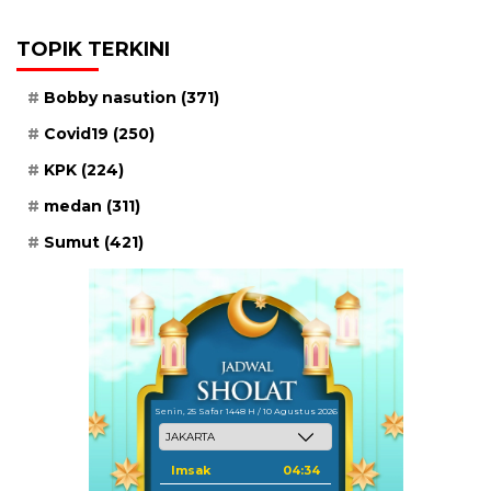
TOPIK TERKINI
Bobby nasution
(371)
Covid19
(250)
KPK
(224)
medan
(311)
Sumut
(421)
Senin, 25 Safar 1448 H / 10 Agustus 2026
Imsak
04:34