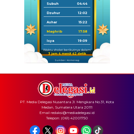
Subuh
04:44
Dzuhur
12:02
Ashar
15:22
Maghrib
17:58
Isya
19:09
Waktu sholat berikutnya dalam:
3 jam 4 menit 42 detik
Sumber: Kemenag
PT. Media Delegasi Nusantara Jl. Mengkara No.31, Kota
Medan, Sumatera Utara 20111
Email redaksi@mediadelegasi.id
Telepon: (061) 42001750