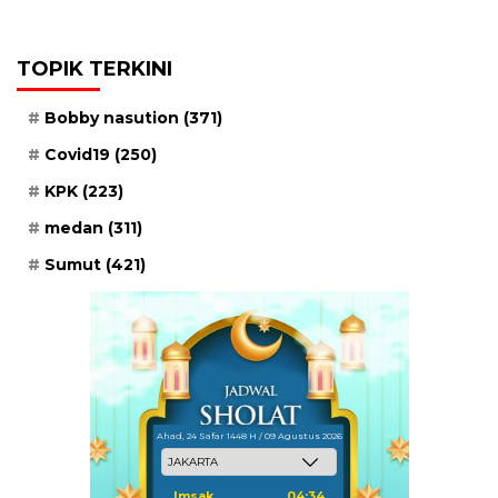
TOPIK TERKINI
Bobby nasution
(371)
Covid19
(250)
KPK
(223)
medan
(311)
Sumut
(421)
Ahad, 24 Safar 1448 H / 09 Agustus 2026
Imsak
04:34