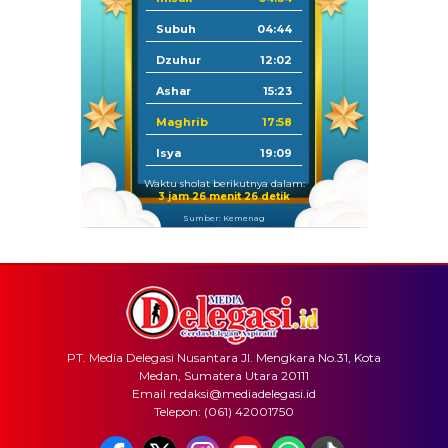
Subuh
04:44
Dzuhur
12:02
Ashar
15:23
Maghrib
17:58
Isya
19:09
Waktu sholat berikutnya dalam:
3 jam 26 menit 26 detik
Sumber: Kemenag
PT. Media Delegasi Nusantara Jl. Mengkara No.31, Kota
Medan, Sumatera Utara 20111
Email redaksi@mediadelegasi.id
Telepon: (061) 42001750