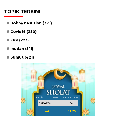
TOPIK TERKINI
Bobby nasution
(371)
Covid19
(250)
KPK
(223)
medan
(311)
Sumut
(421)
Kamis, 21 Safar 1448 H / 06 Agustus 2026
Imsak
04:35