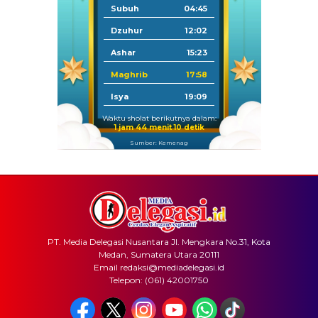
Subuh
04:45
Dzuhur
12:02
Ashar
15:23
Maghrib
17:58
Isya
19:09
Waktu sholat berikutnya dalam:
1 jam 44 menit 10 detik
Sumber: Kemenag
PT. Media Delegasi Nusantara Jl. Mengkara No.31, Kota
Medan, Sumatera Utara 20111
Email redaksi@mediadelegasi.id
Telepon: (061) 42001750